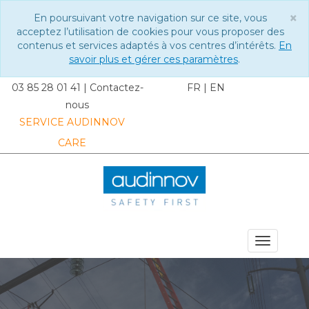
×
En poursuivant votre navigation sur ce site, vous
C
acceptez l’utilisation de cookies pour vous proposer des
contenus et services adaptés à vos centres d’intérêts.
En
savoir plus et gérer ces paramètres
.
03 85 28 01 41
|
Contactez-
FR
|
EN
nous
SERVICE AUDINNOV
CARE
MENU DU SITE
Toggle
navigat