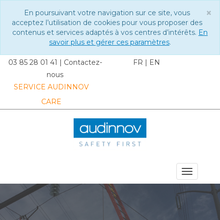
×
En poursuivant votre navigation sur ce site, vous
C
acceptez l’utilisation de cookies pour vous proposer des
contenus et services adaptés à vos centres d’intérêts.
En
savoir plus et gérer ces paramètres
.
03 85 28 01 41
|
Contactez-
FR
|
EN
nous
SERVICE AUDINNOV
CARE
MENU DU SITE
Toggle
navigat