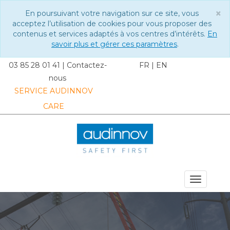
×
En poursuivant votre navigation sur ce site, vous
C
acceptez l’utilisation de cookies pour vous proposer des
contenus et services adaptés à vos centres d’intérêts.
En
savoir plus et gérer ces paramètres
.
03 85 28 01 41
|
Contactez-
FR
|
EN
nous
SERVICE AUDINNOV
CARE
MENU DU SITE
Toggle
navigat