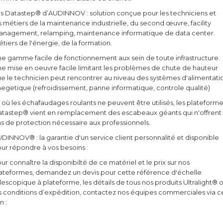
s Datastep® d’AUDINNOV : solution conçue pour les techniciens et
s métiers de la maintenance industrielle, du second œuvre, facility
nagement, relamping, maintenance informatique de data center.
tiers de l'énergie, de la formation.
e gamme facile de fonctionnement aux sein de toute infrastructure.
e mise en oeuvre facile limitant les problèmes de chute de hauteur
e le technicien peut rencontrer au niveau des systèmes d'alimentati
egetique (refroidissement, panne informatique, controle qualité)
 où les échafaudages roulants ne peuvent être utilisés, les plateform
tastep® vient en remplacement des escabeaux géants qui n'offrent
s de protection nécessaire aux professionnels.
DINNOV® : la garantie d'un service client personnalité et disponible
ur répondre à vos besoins :
ur connaître la disponibilté de ce matériel et le prix sur nos
ateformes, demandez un devis pour cette référence d'échelle
lescopique à plateforme, les détails de tous nos produits Ultralight® 
s conditions d’expédition, contactez nos équipes commerciales via c
n :