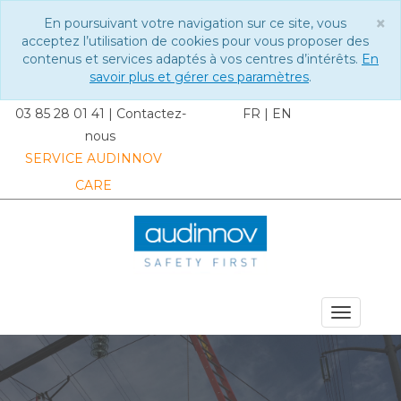
×
En poursuivant votre navigation sur ce site, vous
C
acceptez l’utilisation de cookies pour vous proposer des
contenus et services adaptés à vos centres d’intérêts.
En
savoir plus et gérer ces paramètres
.
03 85 28 01 41
|
Contactez-
FR
|
EN
nous
SERVICE AUDINNOV
CARE
MENU DU SITE
Toggle
navigat