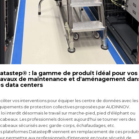
atastep® : la gamme de produit idéal pour vos
ravaux de maintenance et d'aménagement dan
es data centers
ciliter vos interventions pour équiper les centre de données avec les
uipements de protection collectives proposées par AUDINNOV.
 loi interdit désormais le travail sur marche-pied, pied d'éléphant ou
cabeaux. Les professionnels doivent aujourd'hui se tourner vers des
cabeaux sécurisés avec garde-corps, échafaudages, etc.
s plateformes Datastep® viennent en remplacement de ces produit
ur permettre aux professionnels d'intervenir en toute sécurité de