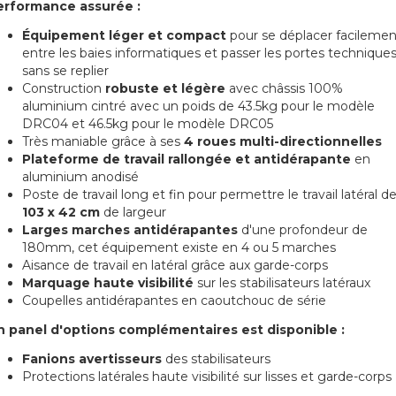
erformance assurée :
Équipement léger et compact
pour se déplacer facilemen
entre les baies informatiques et passer les portes technique
sans se replier
Construction
robuste et légère
avec châssis 100%
aluminium cintré avec un poids de 43.5kg pour le modèle
DRC04 et 46.5kg pour le modèle DRC05
Très maniable grâce à ses
4 roues multi-directionnelles
Plateforme de travail rallongée et antidérapante
en
aluminium anodisé
Poste de travail long et fin pour permettre le travail latéral d
103 x 42 cm
de largeur
Larges marches antidérapantes
d'une profondeur de
180mm, cet équipement existe en 4 ou 5 marches
Aisance de travail en latéral grâce aux garde-corps
Marquage haute visibilité
sur les stabilisateurs latéraux
Coupelles antidérapantes en caoutchouc de série
n panel d'options complémentaires est disponible :
Fanions avertisseurs
des stabilisateurs
Protections latérales haute visibilité sur lisses et garde-corps