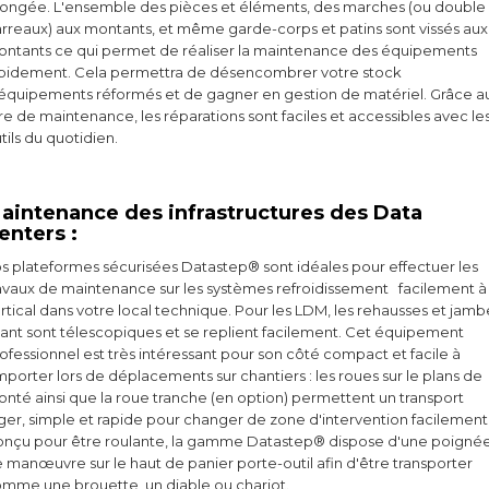
longée. L'ensemble des pièces et éléments, des marches (ou double
rreaux) aux montants, et même garde-corps et patins sont vissés aux
ntants ce qui permet de réaliser la maintenance des équipements
pidement. Cela permettra de désencombrer votre stock
équipements réformés et de gagner en gestion de matériel. Grâce a
vre de maintenance, les réparations sont faciles et accessibles avec le
tils du quotidien.
aintenance des infrastructures des Data
enters :
s plateformes sécurisées Datastep® sont idéales pour effectuer les
avaux de maintenance sur les systèmes refroidissement facilement à 
rtical dans votre local technique. Pour les LDM, les rehausses et jamb
ant sont télescopiques et se replient facilement. Cet équipement
ofessionnel est très intéressant pour son côté compact et facile à
porter lors de déplacements sur chantiers : les roues sur le plans de
nté ainsi que la roue tranche (en option) permettent un transport
ger, simple et rapide pour changer de zone d'intervention facilement
nçu pour être roulante, la gamme Datastep® dispose d'une poigné
 manœuvre sur le haut de panier porte-outil afin d'être transporter
mme une brouette, un diable ou chariot.