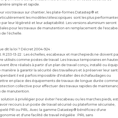
nière simple et rapide.
ur vos travaux sur chantier, les plate-formes Datastep® et
rticulièrement les modèles télescopiques sont les plus performante
 par leur légèreté et leur adaptabilité. Les versions aluminium seront
éales pour les travaux de manutention en remplacement de l'escab
 de l’échelle.
e dit la loi ? Décret 2004-924 :
t. R.233-13-22 : Les échelles, escabeaux et marchepieds ne doivent pa
re utilisés comme postes de travail. Les travaux temporaires en haute
ivent être réalisés à partir d’un plan de travail conçu, installé ou équi
 manière à garantir la sécurité des travailleurs et à préserver leur sant
pendant il est parfois impossible d'installer des échafaudages ou
ttre en place des équipements de travaux de longue durée comme
otection collective pour effectuer des travaux rapides de maintenan
 de manutention.
 solution à privilégier pour éviter l'escabeau ou les marches pieds, est
avoir recours à un poste de travail sécurisé ou plateforme sécurisée,
pelé PIR ou PIRL. Avec la gamme Datastep® bénéficiez d'une
gonomie et d'une facilité de travail inégalée : PIRL sans