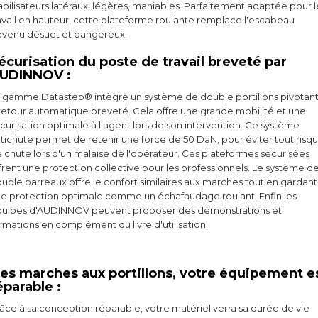
abilisateurs latéraux, légères, maniables. Parfaitement adaptée pour l
avail en hauteur, cette plateforme roulante remplace l'escabeau
venu désuet et dangereux.
écurisation du poste de travail breveté par
UDINNOV :
 gamme Datastep® intègre un système de double portillons pivotan
retour automatique breveté. Cela offre une grande mobilité et une
curisation optimale à l'agent lors de son intervention. Ce système
tichute permet de retenir une force de 50 DaN, pour éviter tout risq
 chute lors d'un malaise de l'opérateur. Ces plateformes sécurisées
frent une protection collective pour les professionnels. Le système d
uble barreaux offre le confort similaires aux marches tout en gardant
e protection optimale comme un échafaudage roulant. Enfin les
uipes d'AUDINNOV peuvent proposer des démonstrations et
rmations en complément du livre d'utilisation.
es marches aux portillons, votre équipement e
éparable :
âce à sa conception réparable, votre matériel verra sa durée de vie