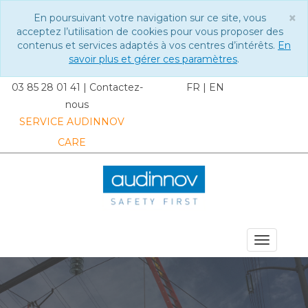
×
En poursuivant votre navigation sur ce site, vous
C
acceptez l’utilisation de cookies pour vous proposer des
contenus et services adaptés à vos centres d’intérêts.
En
savoir plus et gérer ces paramètres
.
03 85 28 01 41
|
Contactez-
FR
|
EN
nous
SERVICE AUDINNOV
CARE
MENU DU SITE
Toggle
navigat