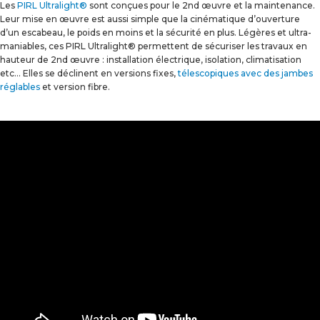
Les
PIRL Ultralight®
sont conçues pour le 2nd œuvre et la maintenance.
Leur mise en œuvre est aussi simple que la cinématique d’ouverture
d’un escabeau, le poids en moins et la sécurité en plus. Légères et ultra-
maniables, ces PIRL Ultralight® permettent de sécuriser les travaux en
hauteur de 2nd œuvre : installation électrique, isolation, climatisation
etc… Elles se déclinent en versions fixes,
télescopiques avec des jambes
réglables
et version fibre.