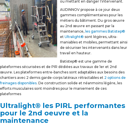
ou mettant en danger l’intervenant.
AUDINNOV propose à ce jour deux
gammes complémentaires pour les
métiers du bâtiment. Du gros œuvre
au 2nd œuvre en passant par la
maintenance,
les gammes Batistep®
et
Ultralight®
sont légères, ultra-
maniables et mobiles, permettant ainsi
de sécuriser les intervenants dans leur
travail en hauteur.
Batistep® est une gamme de
plateformes sécurisées et de PIR dédiées aux travaux de 1er et 2nd
œuvre. Les plateformes entre-banches sont adaptables aux besoins des
chantiers avec 2 demis garde-corps latéraux rétractables et
2 options de
freinages disponibles
. De construction solide et néanmoins légère, les
efforts musculaires sont moindres pour le maniement de ces
plateformes
Ultralight® les PIRL performantes
pour le 2nd oeuvre et la
maintenance