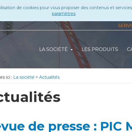
tilisation de cookies pour vous proposer des contenus et services
paramètres
.
SERV
LA SOCIÉTÉ
LES PRODUITS
C
s ici :
La société
>
Actualités
tualités
vue de presse : PIC 