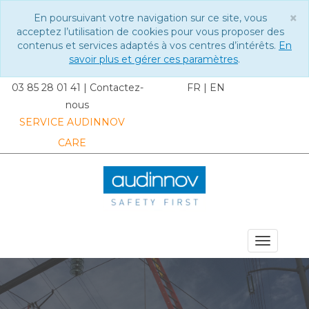
×
En poursuivant votre navigation sur ce site, vous
C
acceptez l’utilisation de cookies pour vous proposer des
contenus et services adaptés à vos centres d’intérêts.
En
savoir plus et gérer ces paramètres
.
03 85 28 01 41
|
Contactez-
FR
|
EN
nous
SERVICE AUDINNOV
CARE
MENU DU SITE
Toggle
navigat