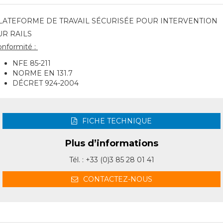
LATEFORME DE TRAVAIL SÉCURISÉE POUR INTERVENTION
UR RAILS
onformité :
NFE 85-211
NORME EN 131.7
DÉCRET 924-2004
FICHE TECHNIQUE
Plus d’informations
Tél. : +33 (0)3 85 28 01 41
CONTACTEZ-NOUS