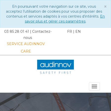
×
En poursuivant votre navigation sur ce site, vous
C
acceptez l’utilisation de cookies pour vous proposer des
contenus et services adaptés à vos centres d’intérêts.
En
savoir plus et gérer ces paramètres
.
03 85 28 01 41
|
Contactez-
FR
|
EN
nous
SERVICE AUDINNOV
CARE
MENU DU SITE
Toggle
navigat