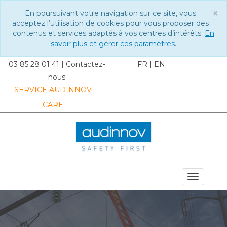
×
En poursuivant votre navigation sur ce site, vous
C
acceptez l’utilisation de cookies pour vous proposer des
contenus et services adaptés à vos centres d’intérêts.
En
savoir plus et gérer ces paramètres
.
03 85 28 01 41
|
Contactez-
FR
|
EN
nous
SERVICE AUDINNOV
CARE
MENU DU SITE
Toggle
navigat